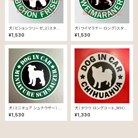
犬（ビションフリーゼ_2）スタバ
犬（ワイマラナー ロング）スタバ
風 マグネット ステッカー 防水
風 マグネット ステッカー 防水
¥1,530
¥1,530
車用
車用
犬（ミニチュア シュナウザー）ス
犬（チワワ ロングコート_WH）マ
タバ風 マグネット ステッカー 防
グネット ステッカー 防水 車用
¥1,530
¥1,330
水 車用