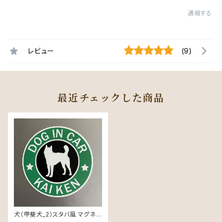
通報する
レビュー
(9)
最近チェックした商品
犬（甲斐犬_2）スタバ風 マグネッ
ト ステッカー 防水 車用