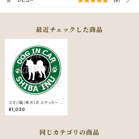
レビュー
(9)
最近チェックした商品
スタバ風（柴犬）犬 ステッカー 防
水 車用
¥1,030
同じカテゴリの商品