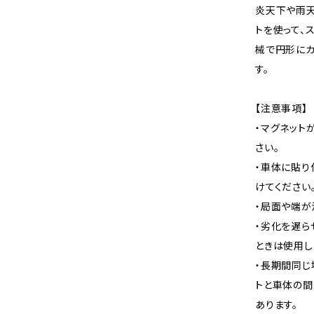
炎天下や雨天
トを使って、
械で円形にカ
す。
【注意事項】
・マグネット
さい。
・車体に貼り
けてください
・局面や端が
・劣化を遅ら
ときは使用し
・長期間同じ
トと車体の間
あります。