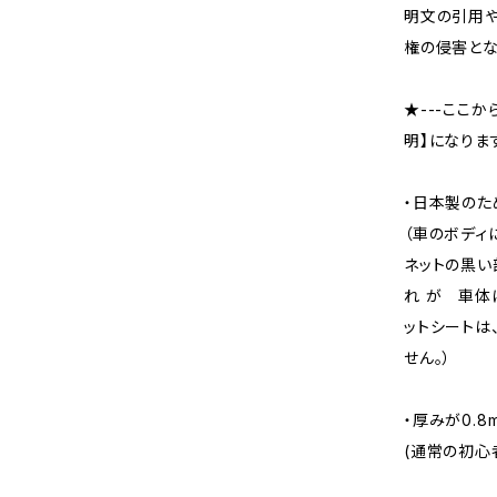
明文の引用や
権の侵害とな
★---ここ
明】になります
・日本製のた
（車のボディ
ネットの黒い
れ が 車体
ットシートは
せん。）
・厚みが0.8
(通常の初心者