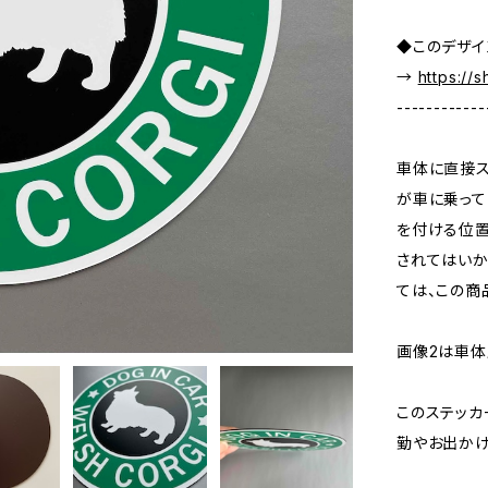
◆このデザイ
→
https://
------------
車体に直接ス
が車に乗って
を付ける位置
されてはいか
ては、この商
画像2は車体
このステッカ
勤やお出かけ