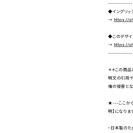
------------
◆イングリッ
→
https://
◆このデザイ
→
https://
------------
＊＊この商品
明文の引用や
権の侵害とな
★---ここ
明】になります
・日本製のた