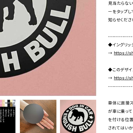
見当たらない
ーをタップして
知らせくださ
------------
◆イングリッ
→
https://
◆このデザイ
→
https://
------------
車体に直接ス
が車に乗って
を付ける位置
されてはいか