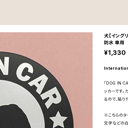
犬【イング
防水 車用
¥1,330
Internatio
「DOG IN
ッカーです。
るので、貼り
※こちらのタ
文字などの白