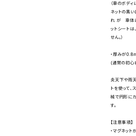
（車のボディ
ネットの黒い
れ が 車体
ットシートは
せん。）
・厚みが0.8
(通常の初心者
炎天下や雨天
トを使って、
械で円形にカ
す。
【注意事項】
・マグネット