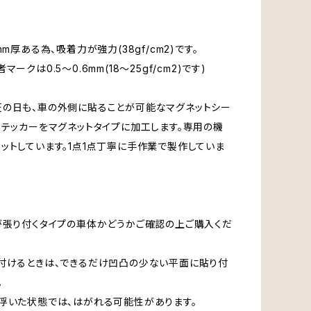
mm厚ある為、吸着力が強力(38gf/cm2)です。
マークは0.5～0.6mm(18～25gf/cm2)です)
の日も、車の外側に貼ることが可能なマグネットシー
ステッカーをマグネットタイプに加工します。専用の機
ットしています。1点1点丁寧に手作業で製作していま
が張り付くタイプの車体かどうかご確認の上ご購入くだ
付けるときは、できるだけ凹凸の少ない平面に貼り付
。
浮いた状態では、はがれる可能性があります。