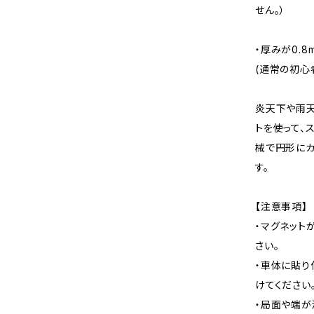
せん。）
・厚みが0.8
(通常の初心者
炎天下や雨天
トを使って、
械で円形にカ
す。
【注意事項】
・マグネット
さい。
・車体に貼り
けてください
・局面や端が