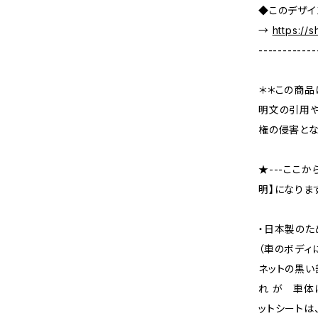
◆このデザイ
→
https://
------------
＊＊この商品
明文の引用や
権の侵害とな
★---ここ
明】になります
・日本製のた
（車のボディ
ネットの黒い
れ が 車体
ットシートは