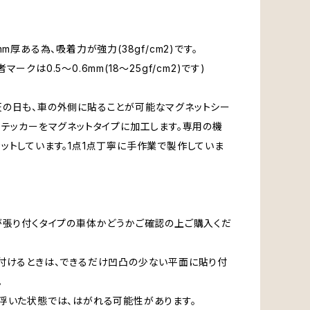
mm厚ある為、吸着力が強力(38gf/cm2)です。
マークは0.5～0.6mm(18～25gf/cm2)です)
の日も、車の外側に貼ることが可能なマグネットシー
ステッカーをマグネットタイプに加工します。専用の機
ットしています。1点1点丁寧に手作業で製作していま
が張り付くタイプの車体かどうかご確認の上ご購入くだ
付けるときは、できるだけ凹凸の少ない平面に貼り付
。
浮いた状態では、はがれる可能性があります。