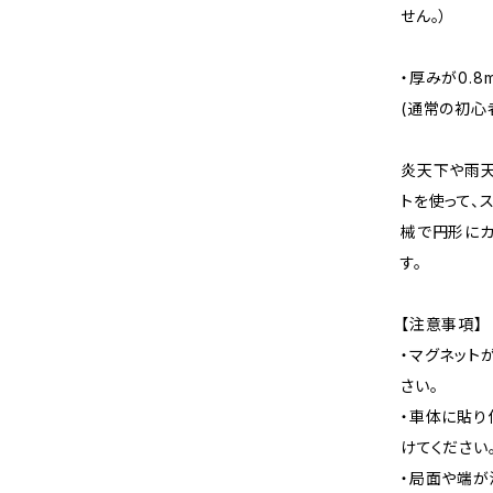
せん。）
・厚みが0.8
(通常の初心者
炎天下や雨天
トを使って、
械で円形にカ
す。
【注意事項】
・マグネット
さい。
・車体に貼り
けてください
・局面や端が