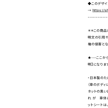
◆このデザイ
→
https://
------------
＊＊この商品
明文の引用や
権の侵害とな
★---ここ
明】になります
・日本製のた
（車のボディ
ネットの黒い
れ が 車体
ットシートは